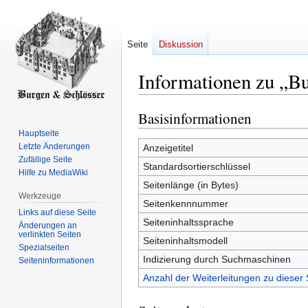
Seite
Diskussion
Informationen zu „Bu
Basisinformationen
Zur
Zur
Navigation
Suche
Hauptseite
springen
springen
Letzte Änderungen
Anzeigetitel
Zufällige Seite
Standardsortierschlüssel
Hilfe zu MediaWiki
Seitenlänge (in Bytes)
Werkzeuge
Seitenkennnummer
Links auf diese Seite
Seiteninhaltssprache
Änderungen an
verlinkten Seiten
Seiteninhaltsmodell
Spezialseiten
Indizierung durch Suchmaschinen
Seiten­­informationen
Anzahl der Weiterleitungen zu dieser 