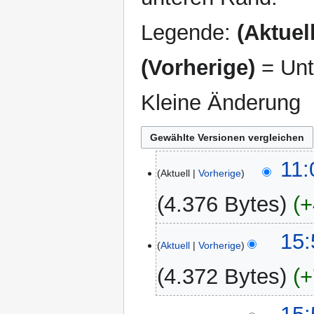
Legende:
(Aktuell
(Vorherige)
= Unt
Kleine Änderung
4.
11:
Aktuell
Vorherige
September
2013
4.376 Bytes
+
K
3.
15:
e
Aktuell
Vorherige
September
i
2013
4.372 Bytes
+
n
e
B
25.