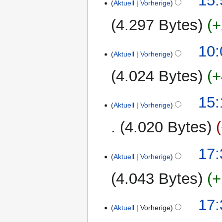
15:
Aktuell
Vorherige
e
Juli
a
2013
4.297 Bytes
+
r
b
11.
10:
e
Aktuell
Vorherige
Juli
i
2013
t
4.024 Bytes
+
u
n
28.
15:
g
Aktuell
Vorherige
Juni
s
2013
4.020 Bytes
z
u
K
s
5.
17:
e
Aktuell
Vorherige
a
Juni
i
m
2012
4.043 Bytes
+
n
m
e
e
B
17:
n
Aktuell
Vorherige
e
f
a