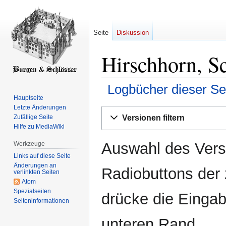
Seite
Diskussion
Hirschhorn, Sc
Logbücher dieser Se
Hauptseite
Letzte Änderungen
Zur
Zur
Versionen filtern
Zufällige Seite
Navigation
Suche
Hilfe zu MediaWiki
springen
springen
Auswahl des Versi
Werkzeuge
Links auf diese Seite
Änderungen an
Radiobuttons der
verlinkten Seiten
Atom
Spezialseiten
drücke die Eingab
Seiten­­informationen
unteren Rand.