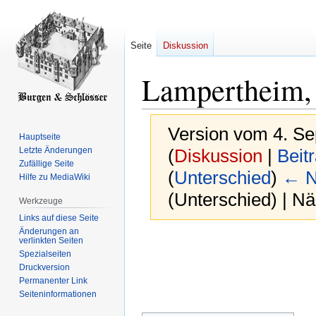
Seite
Diskussion
Lampertheim,
Version vom 4. S
Hauptseite
Letzte Änderungen
(
Diskussion
|
Beit
Zufällige Seite
(
Unterschied
)
← N
Hilfe zu MediaWiki
(Unterschied) | N
Werkzeuge
Links auf diese Seite
Änderungen an
Zur
Zur
verlinkten Seiten
Spezialseiten
Navigation
Suche
Druckversion
springen
springen
Permanenter Link
Seiten­­informationen