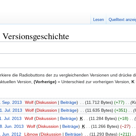
Lesen
Quelltext anze
: Versionsgeschichte
kiere die Radiobuttons der zu vergleichenden Versionen und drücke d
ktuellen Version,
(Vorherige)
= Unterschied zur vorherigen Version,
K
4. Sep. 2013
‎
Wolf
Diskussion
Beiträge
‎
11.712 Bytes
+77
‎
K
1. Jul. 2013
‎
Wolf
Diskussion
Beiträge
‎
11.635 Bytes
+351
‎
1. Jul. 2013
‎
Wolf
Diskussion
Beiträge
‎
K
11.284 Bytes
+18
‎
8. Jun. 2013
‎
Wolf
Diskussion
Beiträge
‎
K
11.266 Bytes
−27
‎
. Jun. 2012
‎
Libnow
Diskussion
Beiträge
‎
11.293 Bytes
+211
‎