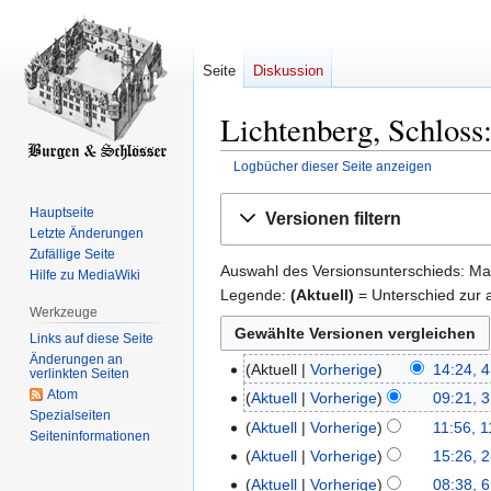
Seite
Diskussion
Lichtenberg, Schloss
Logbücher dieser Seite anzeigen
Zur
Zur
Hauptseite
Versionen filtern
Navigation
Suche
Letzte Änderungen
springen
springen
Zufällige Seite
Auswahl des Versionsunterschieds: Mar
Hilfe zu MediaWiki
Legende:
(Aktuell)
= Unterschied zur a
Werkzeuge
Links auf diese Seite
Änderungen an
Aktuell
Vorherige
14:24, 
4.
verlinkten Seiten
Atom
September
Aktuell
Vorherige
09:21, 3
31.
Spezialseiten
2013
Juli
Aktuell
Vorherige
11:56, 1
11.
Seiten­­informationen
2013
Juli
Aktuell
Vorherige
15:26, 2
28.
2013
K
Juni
Aktuell
Vorherige
08:38, 6
6.