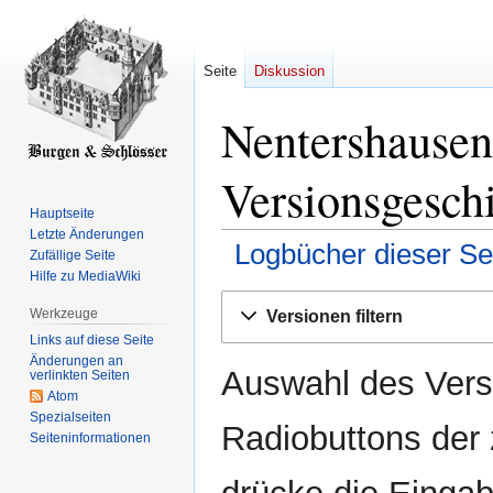
Seite
Diskussion
Nentershausen
Versionsgesch
Hauptseite
Letzte Änderungen
Logbücher dieser Se
Zufällige Seite
Hilfe zu MediaWiki
Zur
Zur
Werkzeuge
Versionen filtern
Navigation
Suche
Links auf diese Seite
springen
springen
Änderungen an
Auswahl des Versi
verlinkten Seiten
Atom
Spezialseiten
Radiobuttons der
Seiten­­informationen