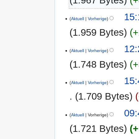
1.967 Bytes
+
K
15:
e
Aktuell
Vorherige
i
1.959 Bytes
+
n
e
B
11.
12:
Aktuell
Vorherige
e
Juli
a
2013
1.748 Bytes
+
r
b
28.
15:
e
Aktuell
Vorherige
Juni
i
2013
t
1.709 Bytes
u
n
K
6.
09:
g
e
Aktuell
Vorherige
Juni
s
i
2012
1.721 Bytes
+
z
n
u
e