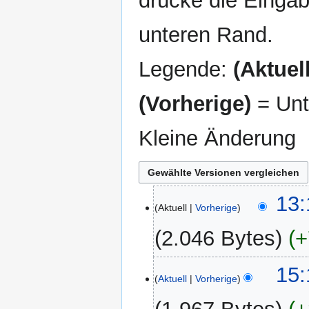
drücke die Eingab
unteren Rand.
Legende:
(Aktuell
(Vorherige)
= Unt
Kleine Änderung
5.
13:
Aktuell
Vorherige
September
2013
2.046 Bytes
+
31.
15:
Aktuell
Vorherige
Juli
2013