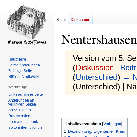
Seite
Diskussion
Nentershausen
Version vom 5. S
Hauptseite
Letzte Änderungen
(
Diskussion
|
Beit
Zufällige Seite
(
Unterschied
)
← N
Hilfe zu MediaWiki
(Unterschied) | N
Werkzeuge
Links auf diese Seite
Änderungen an
Zur
Zur
verlinkten Seiten
Spezialseiten
Navigation
Suche
Druckversion
springen
springen
Permanenter Link
Inhaltsverzeichnis
Seiten­­informationen
1
Bezeichnung, Eigentümer, Kreis