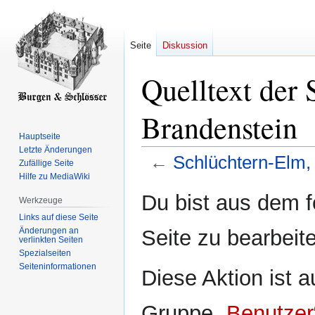
Seite
Diskussion
Quelltext der 
Brandenstein
Hauptseite
Letzte Änderungen
←
Schlüchtern-Elm,
Zufällige Seite
Hilfe zu MediaWiki
Zur
Zur
Du bist aus dem f
Werkzeuge
Navigation
Suche
Links auf diese Seite
springen
springen
Änderungen an
Seite zu bearbeit
verlinkten Seiten
Spezialseiten
Seiten­­informationen
Diese Aktion ist a
Gruppe „
Benutzer