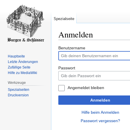
Spezialseite
Anmelden
Zur
Zur
Benutzername
Navigation
Suche
Hauptseite
springen
springen
Letzte Änderungen
Zufällige Seite
Passwort
Hilfe zu MediaWiki
Werkzeuge
Angemeldet bleiben
Spezialseiten
Druckversion
Anmelden
Hilfe beim Anmelden
Passwort vergessen?