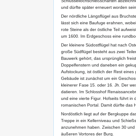
Schlüssellochschießscharten abzeichn
und dürfte später erneuert worden sein
Der nördliche Längsflügel aus Bruchstei
lässt sich eine Baufuge erahnen, wob
rote Steine als der östliche Teil aufwe
um 1600. Im Erdgeschoss eine rundbog
Der kleinere Südostflügel hat nach Ost
große Südflügel besteht aus zwei Teil
Bauwerk gehört, das ursprünglich frei
Doppelfenstern und daneben ein gekupp
Aufstockung, ist östlich der Rest eine
Gebäude ist zunächst um ein Geschoss
kleinerer Fase 15. oder 16. Jh. Der we
datieren. Im Schlosshof Renaissancebru
und eine vierte Figur. Hofseits führt 
romanischen Portal. Damit dürfte das H
Nordöstlich liegt auf der Bergkuppe 
Treppe in ein Kellerniveau und Schießs
anzunehmen haben. Zwischen 30 und 5
äußeren Vortores der Burg.