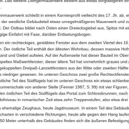
et. Das weitere Zwingermauerwerk besteht aus etwas sorgfältigeren B
.
nmauerwerk schließt in einem Karniesprofil vielleicht des 17. Jh. ab, e
ei der westliche Gebäudeteil etwas unregelmäßigeres Mauerwerk und
ist. Der Ostbau bildet nach Osten einen Dreiecksgiebel aus, Spitze mit e
ige Einfahrt mit Fase, darüber Entlastungsbogen.
en ein rechteckiges, gestäbtes Fenster aus dem zweiten Viertel des 16
en. Der östliche Teil enthält den ältesten Wohnbau, dessen massive Ho
stand und Giebel aufwies. Auf der Außenseite hat dieser Bauteil im O
eltes Maßwerkfenster; dieser ältere Teil hat vornehmlich graues und
s gekuppelten Dreipaß-Lanzettfensters aus der Mitte oder zweiten Hälft
 niedriger gewesen. Im unteren Geschoss zwei große Rechteckfenster 
stliche Teil des Südflügels hat im unteren Geschoss ein etwas schlanke
nnenschale von anderer Stelle (Fenner 1987, S. 99) mit vier Figuren, 
in den östlichen Teil des Südflügels das Portal zum Schlossbrunnen, n
ofniveau in romanischer Zeit etwa zehn Treppenstufen, also etwa drei 
das ehemalige Zeughaus, heute Jagdmuseum. In einem Teil des Gebäude
charten in verschiedene Richtungen, heute alle gegen den Hang laufend, 
0 Meter unterhalb des Gebäudes finden sich die äußeren Befestigu