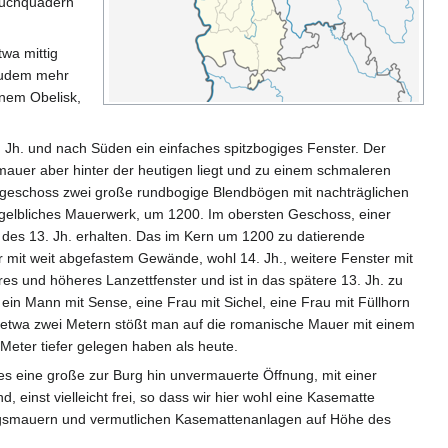
ruchquadern
twa mittig
 zudem mehr
inem Obelisk,
. Jh. und nach Süden ein einfaches spitzbogiges Fenster. Der
fmauer aber hinter der heutigen liegt und zu einem schmaleren
bergeschoss zwei große rundbogige Blendbögen mit nachträglichen
 gelbliches Mauerwerk, um 1200. Im obersten Geschoss, einer
e des 13. Jh. erhalten. Das im Kern um 1200 zu datierende
mit weit abgefastem Gewände, wohl 14. Jh., weitere Fenster mit
res und höheres Lanzettfenster und ist in das spätere 13. Jh. zu
ein Mann mit Sense, eine Frau mit Sichel, eine Frau mit Füllhorn
ach etwa zwei Metern stößt man auf die romanische Mauer mit einem
Meter tiefer gelegen haben als heute.
s eine große zur Burg hin unvermauerte Öffnung, mit einer
einst vielleicht frei, so dass wir hier wohl eine Kasematte
ngsmauern und vermutlichen Kasemattenanlagen auf Höhe des