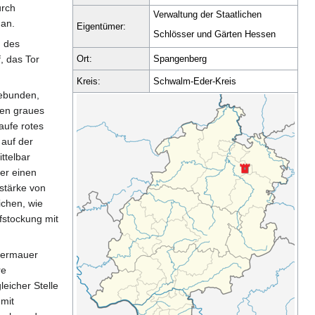
urch
Verwaltung der Staatlichen
 an.
Eigentümer:
Schlösser und Gärten Hessen
g des
, das Tor
Ort:
Spangenberg
Kreis:
Schwalm-Eder-Kreis
gebunden,
sen graues
aufe rotes
 auf der
ttelbar
er einen
stärke von
ichen, wie
fstockung mit
ngermauer
re
eicher Stelle
 mit