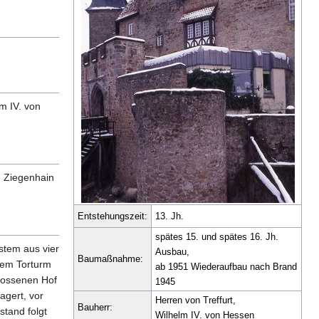
m IV. von
n Ziegenhain
Entstehungszeit:
13. Jh.
spätes 15. und spätes 16. Jh.
stem aus vier
Ausbau,
Baumaßnahme:
dem Torturm
ab 1951 Wiederaufbau nach Brand
hlossenen Hof
1945
agert, vor
Herren von Treffurt,
Bauherr:
stand folgt
Wilhelm IV. von Hessen