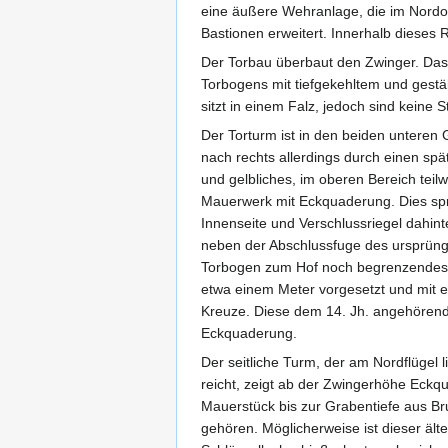
eine äußere Wehranlage, die im Nordos
Bastionen erweitert. Innerhalb dieses
Der Torbau überbaut den Zwinger. Das 
Torbogens mit tiefgekehltem und gest
sitzt in einem Falz, jedoch sind keine 
Der Torturm ist in den beiden untere
nach rechts allerdings durch einen sp
und gelbliches, im oberen Bereich teil
Mauerwerk mit Eckquaderung. Dies spri
Innenseite und Verschlussriegel dahinter
neben der Abschlussfuge des ursprüng
Torbogen zum Hof noch begrenzendes M
etwa einem Meter vorgesetzt und mit ei
Kreuze. Diese dem 14. Jh. angehörende
Eckquaderung.
Der seitliche Turm, der am Nordflüge
reicht, zeigt ab der Zwingerhöhe Eckqu
Mauerstück bis zur Grabentiefe aus Br
gehören. Möglicherweise ist dieser ält