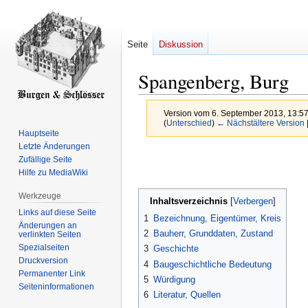
Seite
Diskussion
Spangenberg, Burg
Version vom 6. September 2013, 13:5
(
Unterschied
)
← Nächstältere Version
Hauptseite
Letzte Änderungen
Zur
Zur
Zufällige Seite
Navigation
Suche
Hilfe zu MediaWiki
springen
springen
Werkzeuge
Inhaltsverzeichnis
Links auf diese Seite
1
Bezeichnung, Eigentümer, Kreis
Änderungen an
2
Bauherr, Grunddaten, Zustand
verlinkten Seiten
Spezialseiten
3
Geschichte
Druckversion
4
Baugeschichtliche Bedeutung
Permanenter Link
5
Würdigung
Seiten­­informationen
6
Literatur, Quellen