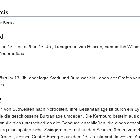
eis
-Kreis.
nd
en 15. und späten 16. Jh.; Landgrafen von Hessen, namentlich Wilhel
iederaufbau.
ffurt im 13. Jh. angelegte Stadt und Burg war ein Lehen der Grafen vo
ch.
g
ch von Südwesten nach Nordosten. Ihre Gesamtanlage ist durch ein Sy
die die geschlossene Burganlage umgeben. Die Kernburg besteht aus 
n die sich unterschiedlich alte Gebäude anschließen, die einen gesc
Burg eine spätgotische Zwingermauer mit runden Schalentürmen vorgel
ter Graben, dessen Contre-Escarpe aus dem 16. Jh. stammt. In weitem Ab