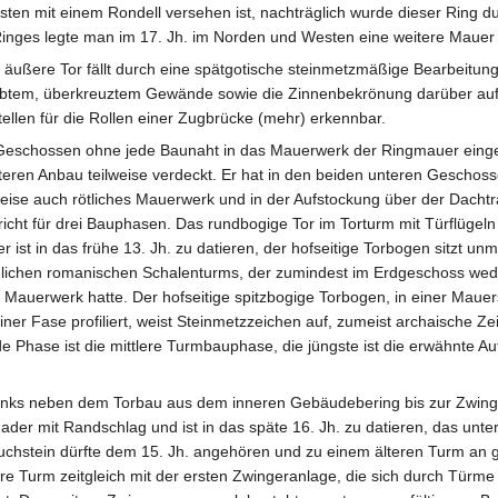
ten mit einem Rondell versehen ist, nachträglich wurde dieser Ring d
 Ringes legte man im 17. Jh. im Norden und Westen eine weitere Mauer
äußere Tor fällt durch eine spätgotische steinmetzmäßige Bearbeitun
äbtem, überkreuztem Gewände sowie die Zinnenbekrönung darüber auf
Stellen für die Rollen einer Zugbrücke (mehr) erkennbar.
n Geschossen ohne jede Baunaht in das Mauerwerk der Ringmauer ein
äteren Anbau teilweise verdeckt. Er hat in den beiden unteren Geschos
weise auch rötliches Mauerwerk und in der Aufstockung über der Dachtr
cht für drei Bauphasen. Das rundbogige Tor im Torturm mit Türflügeln
 ist in das frühe 13. Jh. zu datieren, der hofseitige Torbogen sitzt unmi
lichen romanischen Schalenturms, der zumindest im Erdgeschoss wed
auerwerk hatte. Der hofseitige spitzbogige Torbogen, in einer Mauer
ner Fase profiliert, weist Steinmetzzeichen auf, zumeist archaische Ze
 Phase ist die mittlere Turmbauphase, die jüngste ist die erwähnte Au
l links neben dem Torbau aus dem inneren Gebäudebering bis zur Zwi
ader mit Randschlag und ist in das späte 16. Jh. zu datieren, das unte
uchstein dürfte dem 15. Jh. angehören und zu einem älteren Turm an gl
ere Turm zeitgleich mit der ersten Zwingeranlage, die sich durch Türme