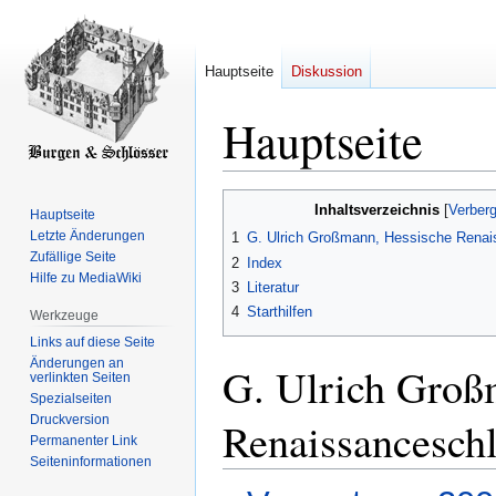
Hauptseite
Diskussion
Hauptseite
Zur
Zur
Inhaltsverzeichnis
Hauptseite
Navigation
Suche
Letzte Änderungen
1
G. Ulrich Großmann, Hessische Renai
springen
springen
Zufällige Seite
2
Index
Hilfe zu MediaWiki
3
Literatur
4
Starthilfen
Werkzeuge
Links auf diese Seite
Änderungen an
G. Ulrich Groß
verlinkten Seiten
Spezialseiten
Druckversion
Renaissanceschl
Permanenter Link
Seiten­­informationen