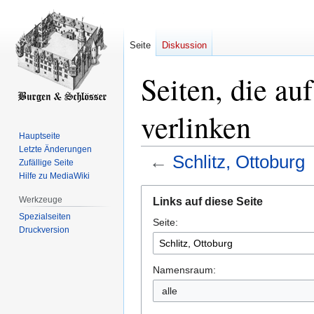
Seite
Diskussion
Seiten, die au
verlinken
Hauptseite
Letzte Änderungen
←
Schlitz, Ottoburg
Zufällige Seite
Hilfe zu MediaWiki
Zur
Zur
Werkzeuge
Links auf diese Seite
Navigation
Suche
Spezialseiten
Seite:
springen
springen
Druckversion
Namensraum:
alle